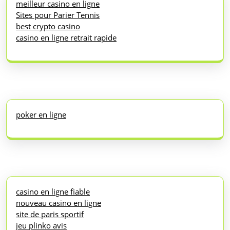
meilleur casino en ligne
Sites pour Parier Tennis
best crypto casino
casino en ligne retrait rapide
poker en ligne
casino en ligne fiable
nouveau casino en ligne
site de paris sportif
jeu plinko avis