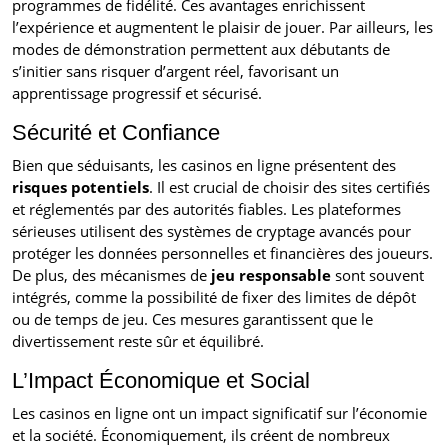
programmes de fidélité. Ces avantages enrichissent
l’expérience et augmentent le plaisir de jouer. Par ailleurs, les
modes de démonstration permettent aux débutants de
s’initier sans risquer d’argent réel, favorisant un
apprentissage progressif et sécurisé.
Sécurité et Confiance
Bien que séduisants, les casinos en ligne présentent des
risques potentiels
. Il est crucial de choisir des sites certifiés
et réglementés par des autorités fiables. Les plateformes
sérieuses utilisent des systèmes de cryptage avancés pour
protéger les données personnelles et financières des joueurs.
De plus, des mécanismes de
jeu responsable
sont souvent
intégrés, comme la possibilité de fixer des limites de dépôt
ou de temps de jeu. Ces mesures garantissent que le
divertissement reste sûr et équilibré.
L’Impact Économique et Social
Les casinos en ligne ont un impact significatif sur l’économie
et la société. Économiquement, ils créent de nombreux