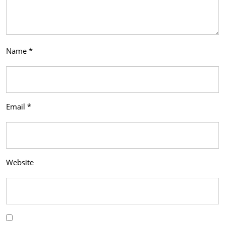
Name
*
Email
*
Website