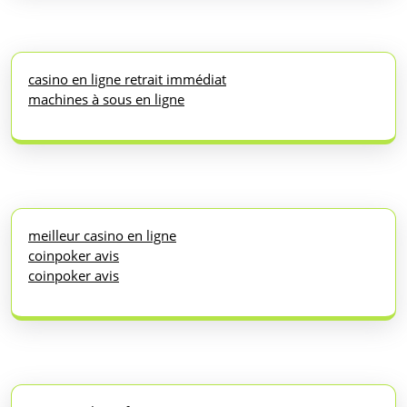
casino en ligne retrait immédiat
machines à sous en ligne
meilleur casino en ligne
coinpoker avis
coinpoker avis