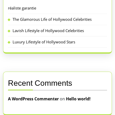
réaliste garantie
The Glamorous Life of Hollywood Celebrities
Lavish Lifestyle of Hollywood Celebrities
Luxury Lifestyle of Hollywood Stars
Recent Comments
A WordPress Commenter
on
Hello world!