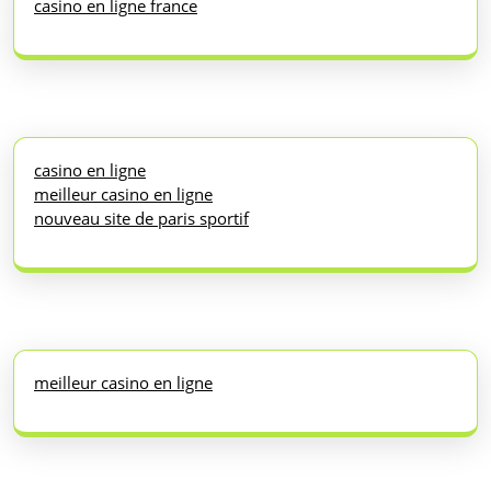
casino en ligne france
casino en ligne
meilleur casino en ligne
nouveau site de paris sportif
meilleur casino en ligne