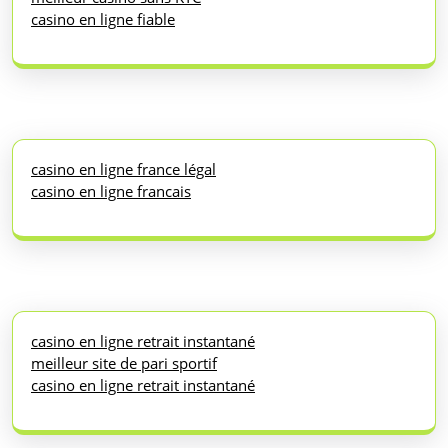
casino en ligne fiable
casino en ligne france légal
casino en ligne francais
casino en ligne retrait instantané
meilleur site de pari sportif
casino en ligne retrait instantané