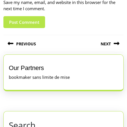
Save my name, email, and website in this browser for the
next time I comment.
Post
PREVIOUS
NEXT
navigation
Previous
Next
post:
post:
Our Partners
bookmaker sans limite de mise
Search