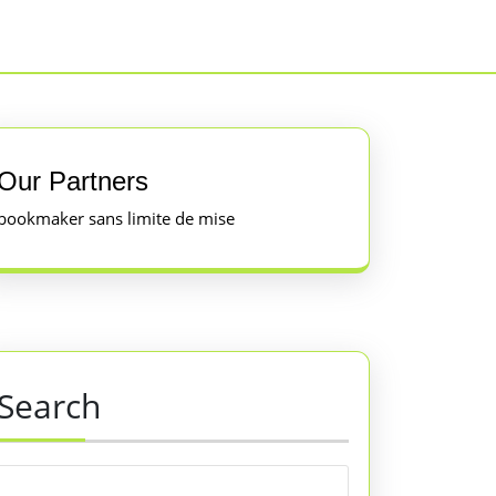
Our Partners
bookmaker sans limite de mise
Search