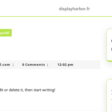
displayharbor.fr
orld!
nekolabanana@gmail.com
l.com
0 Comments
12:02 pm
|
|
 or delete it, then start writing!