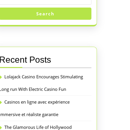
Search
Recent Posts
Lolajack Casino Encourages Stimulating
Long run With Electric Casino Fun
Casinos en ligne avec expérience
immersive et réaliste garantie
The Glamorous Life of Hollywood