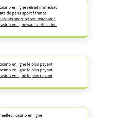
casino en ligne retrait immédiat
site de paris sportif france
parions sport retrait instantané
casino en ligne sans verification
casino en ligne le plus payant
casino en ligne le plus payant
casino en ligne le plus payant
meilleur casino en ligne